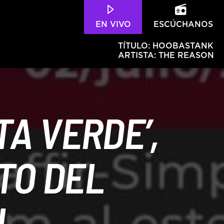
EN VIVO
ESCÚCHANOS
TÍTULO:
HOOBASTANK
ARTISTA:
THE REASON
A VERDE’,
Hits – 96.5 FM
TO DEL
L.