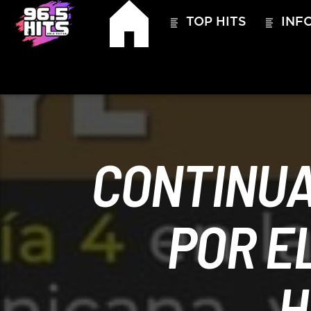
TOP HITS
INFO
CONTINUA
POR E
HITS – 96.5 FM
HITS
H