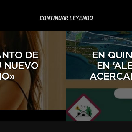
EMPLEOS
CONTINUAR LEYENDO
ANTO DE
EN QUI
U NUEVO
EN ‘AL
IO»
ACERCA