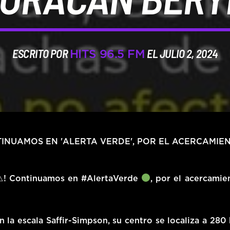
ESCRITO POR
EL JULIO 2, 2024
HITS 96.5 FM
INUAMOS EN 'ALERTA VERDE', POR EL ACERCAMIE
 4⚠! Continuamos en #AlertaVerde
, por el acercamie
 la escala Saffir-Simpson, su centro se localiza a 280