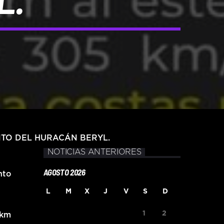
NTO DEL HURACÁN BERYL.
NOTICIAS ANTERIORES
AGOSTO 2026
nto
L
M
X
J
V
S
D
1
2
 km