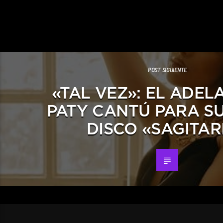
POST SIGUIENTE
«TAL VEZ»: EL ADEL
PATY CANTÚ PARA S
DISCO «SAGITAR