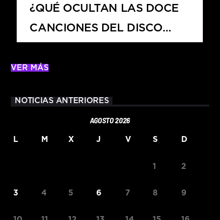
¿QUÉ OCULTAN LAS DOCE
CANCIONES DEL DISCO
PETAL?
VER MÁS
NOTICIAS ANTERIORES
AGOSTO 2026
L
M
X
J
V
S
D
1
2
3
4
5
6
7
8
9
10
11
12
13
14
15
16