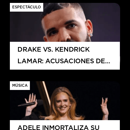
ESPECTÁCULO
DRAKE VS. KENDRICK
LAMAR: ACUSACIONES DE
«PAY-TO-PLAY» SACUDEN LA
INDUSTRIA MUSICAL
MÚSICA
ADELE INMORTALIZA SU