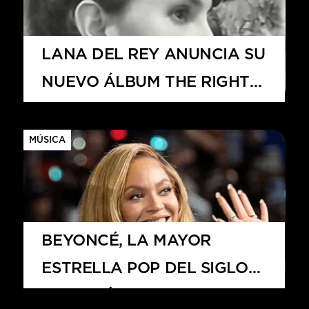
LANA DEL REY ANUNCIA SU
NUEVO ÁLBUM THE RIGHT
PERSON WILL STAY PARA
MAYO DE 2025
MÚSICA
BEYONCÉ, LA MAYOR
ESTRELLA POP DEL SIGLO
XXI SEGÚN BILLBOARD