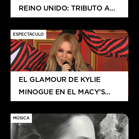
REINO UNIDO: TRIBUTO A
SOPHIE Y ESTRELLAS
INVITADAS
ESPECTÁCULO
EL GLAMOUR DE KYLIE
MINOGUE EN EL MACY’S
THANKSGIVING PARADE
2024
MÚSICA