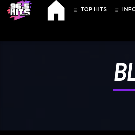
TOP HITS
INFO
B
HITS – 96.5 FM
HITS