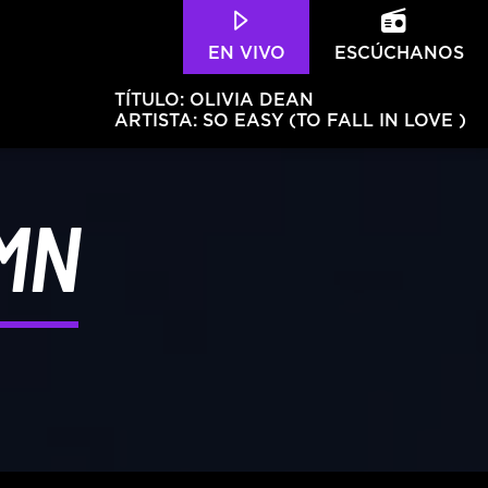
EN VIVO
ESCÚCHANOS
TÍTULO:
OLIVIA DEAN
ARTISTA:
SO EASY (TO FALL IN LOVE )
MN
Hits – 96.5 FM