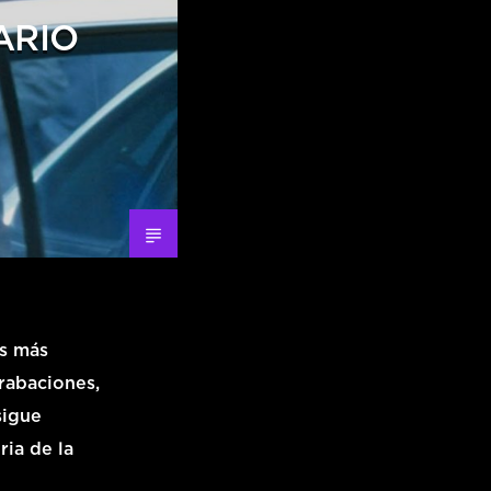
ARIO
es más
grabaciones,
sigue
ria de la