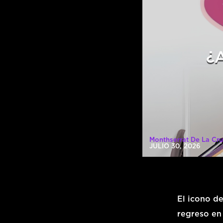
¿
Monthserrat De La Cru
JULIO 30, 2026
El icono de
regreso en 