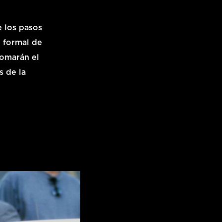
e los pasos
n formal de
tomarán el
s de la