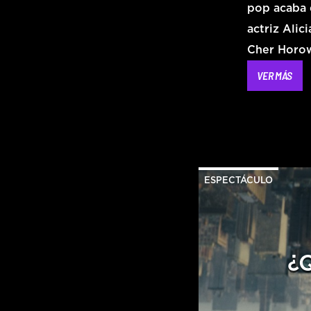
pop acaba d
actriz Alic
Cher Horow
VER MÁS
ESPECTÁCULO
¿