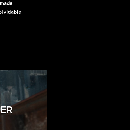
lamada
nolvidable
VER