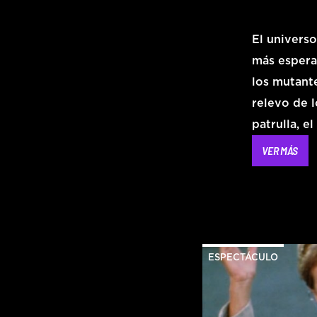
El univers
más esperad
los mutant
relevo de l
patrulla, e
VER MÁS
ESPECTÁCULO