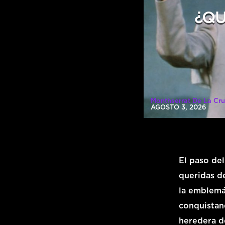
¿QU
Monthserrat De La Cru
AGOSTO 3, 2026
El paso de
queridas de
la emblemá
conquistand
heredera d