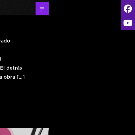
erado
l
El detrás
a obra […]