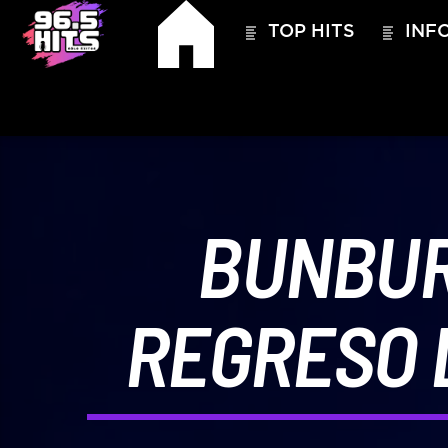
TOP HITS
INFO
BUNBUR
REGRESO 
HITS – 96.5 FM
HITS