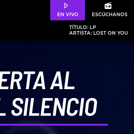
EN VIVO
ESCÚCHANOS
TÍTULO:
LP
ARTISTA:
LOST ON YOU
ERTA AL
Hits – 96.5 FM
 SILENCIO