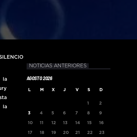
SILENCIO
NOTICIAS ANTERIORES
AGOSTO 2026
 la
ury
L
M
X
J
V
S
D
sta
1
2
 la
3
4
5
6
7
8
9
10
11
12
13
14
15
16
17
18
19
20
21
22
23