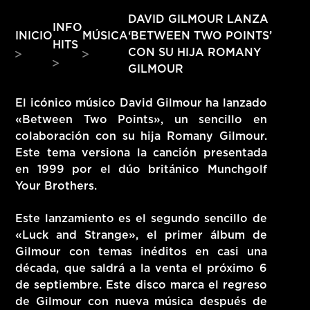
HITS – 96.5 FM
DAVID GILMOUR LANZA
INFO
HITS
‘BETWEEN TWO POINTS’
INICIO
MÚSICA
HITS
CON SU HIJA ROMANY
GILMOUR
El icónico músico David Gilmour ha lanzado
«Between Two Points», un sencillo en
colaboración con su hija Romany Gilmour.
Este tema versiona la canción presentada
en 1999 por el dúo británico Munchgolf
Your Brothers.
Este lanzamiento es el segundo sencillo de
«Luck and Strange», el primer álbum de
Gilmour con temas inéditos en casi una
década, que saldrá a la venta el próximo 6
Hits – 96.5 FM
de septiembre. Este disco marca el regreso
de Gilmour con nueva música después de