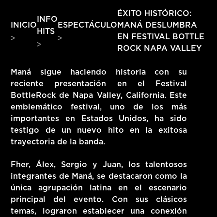
HITS – 96.5 FM
ÉXITO HISTÓRICO:
INFO
HITS
MANÁ DESLUMBRA
INICIO
ESPECTÁCULO
HITS
EN FESTIVAL BOTTLE
ROCK NAPA VALLEY
Maná sigue haciendo historia con su
reciente presentación en el Festival
BottleRock de Napa Valley, California. Este
emblemático festival, uno de los más
importantes en Estados Unidos, ha sido
testigo de un nuevo hito en la exitosa
trayectoria de la banda.
Fher, Álex, Sergio y Juan, los talentosos
integrantes de Maná, se destacaron como la
única agrupación latina en el escenario
Hits – 96.5 FM
principal del evento. Con sus clásicos
temas, lograron establecer una conexión