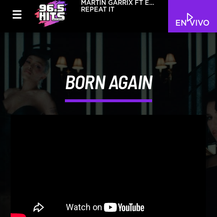
MARTIN GARRIX FT ED
SHEERAN
REPEAT IT
EN VIVO
BORN AGAIN