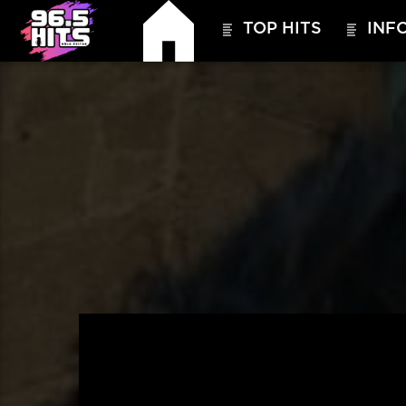
TOP HITS
INFO
HITS – 96.5 FM
HITS