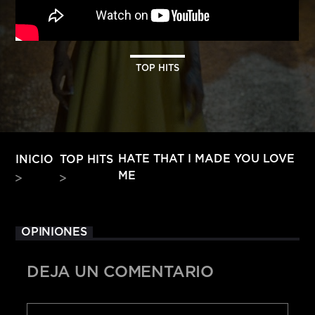
HITS – 96.5 FM
HITS
TOP HITS
HATE THAT I MADE YOU LOVE
INICIO
TOP HITS
ME
OPINIONES
DEJA UN COMENTARIO
Hits – 96.5 FM