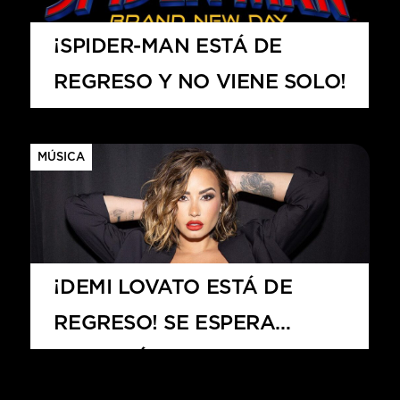
HITS – 96.5 FM
HITS
¡SPIDER-MAN ESTÁ DE
REGRESO Y NO VIENE SOLO!
MÚSICA
¡DEMI LOVATO ESTÁ DE
REGRESO! SE ESPERA
Hits – 96.5 FM
NUEVO ÁLBUM PARA
MEDIADOS DE 2025