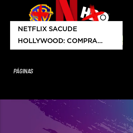
HITS – 96.5 FM
HITS
NETFLIX SACUDE
HOLLYWOOD: COMPRA
WARNER BROS. Y HBO
PÁGINAS
Hits – 96.5 FM