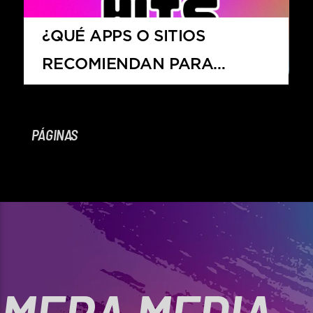
HITS – 96.5 FM
HITS
¿QUÉ APPS O SITIOS
RECOMIENDAN PARA
ESCUCHAR HITS 96.5 FM EN
VIVO DESDE MÉXICO?
PÁGINAS
Hits – 96.5 FM