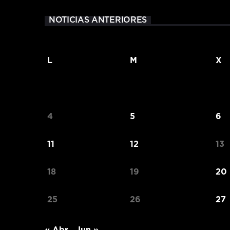
NOTICIAS ANTERIORES
L
M
X
4
5
6
11
12
13
18
19
20
25
26
27