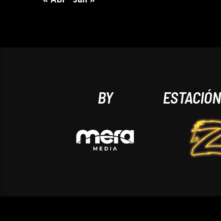
« Abr
Jun »
BY
ESTACIÓ