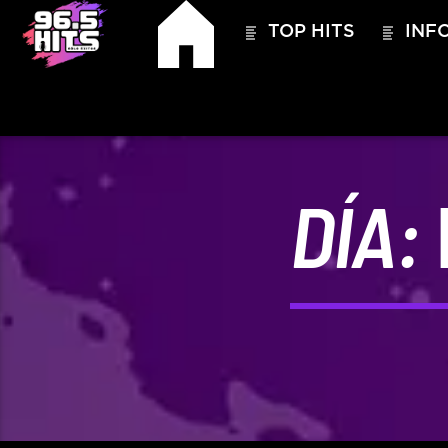
TOP HITS
INFO
DÍA:
HITS – 96.5 FM
HITS