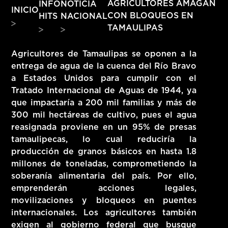
INFO
NOTICIA
AGRICULTORES AMAGAN
INICIO
HITS – 96.5 FM
CON BLOQUEOS EN
HITS
NACIONAL
HITS
TAMAULIPAS
Agricultores de Tamaulipas se oponen a la
entrega de agua de la cuenca del Río Bravo
a Estados Unidos para cumplir con el
Tratado Internacional de Aguas de 1944, ya
que impactaría a 200 mil familias y más de
300 mil hectáreas de cultivo, pues el agua
reasignada proviene en un 95% de presas
tamaulipecas, lo cual reduciría la
producción de granos básicos en hasta 1.8
millones de toneladas, comprometiendo la
soberanía alimentaria del país. Por ello,
emprenderán acciones legales,
movilizaciones y bloqueos en puentes
Hits – 96.5 FM
internacionales. Los agricultores también
exigen al gobierno federal que busque