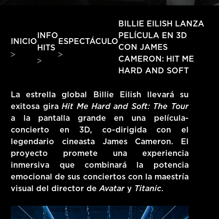
HITS – 96.5 FM
HITS
BILLIE EILISH LANZA
INFO
PELÍCULA EN 3D
INICIO
ESPECTÁCULO
CON JAMES
HITS
CAMERON: HIT ME
HARD AND SOFT
La estrella global
Billie Eilish
llevará su
exitosa gira
Hit Me Hard and Soft: The Tour
a la pantalla grande en una película-
concierto
en 3D
, co-dirigida con el
legendario cineasta
James Cameron
. El
proyecto promete una experiencia
inmersiva que combinará la potencia
emocional de sus conciertos con la maestría
visual del director de
Avatar
y
Titanic
.
Hits – 96.5 FM