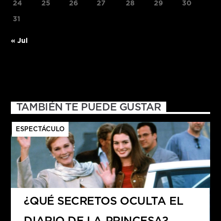
24
25
26
27
28
29
30
31
« Jul
TAMBIÉN TE PUEDE GUSTAR
ESPECTÁCULO
¿QUÉ SECRETOS OCULTA EL