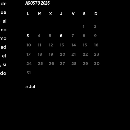
AGOSTO 2026
 de
que
L
M
X
J
V
S
D
 al
1
2
omo
3
4
5
6
7
8
9
omo
10
11
12
13
14
15
16
dad
17
18
19
20
21
22
23
 el
24
25
26
27
28
29
30
 si
odo
31
« Jul