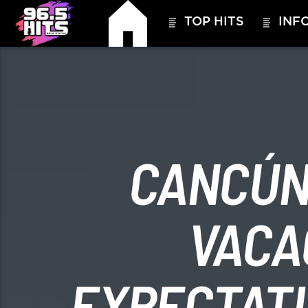
TOP HITS
INFO
CANCÚN 
HITS – 96.5 FM
HITS
VACA
EXPECTATI