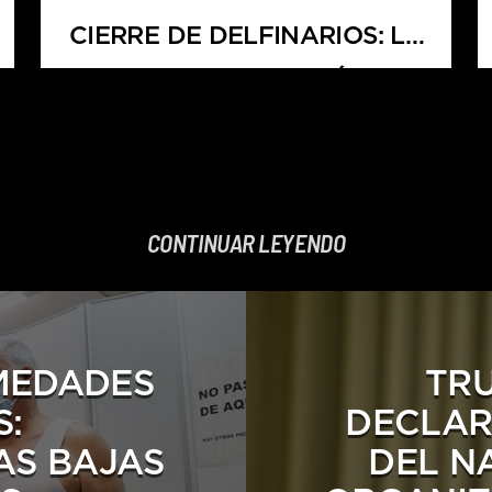
CIERRE DE DELFINARIOS: LA
NUEVA LEY AFECTARÍA A
QUINTANA ROO CON LA
PÉRDIDA DE MÁS DE 1,800
EMPLEOS
CONTINUAR LEYENDO
MEDADES
TR
S:
DECLAR
AS BAJAS
DEL N