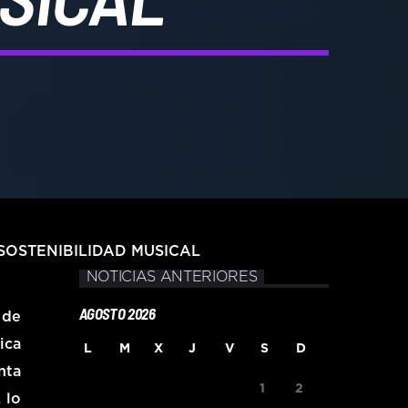
SOSTENIBILIDAD MUSICAL
NOTICIAS ANTERIORES
AGOSTO 2026
 de
ica
L
M
X
J
V
S
D
nta
1
2
 lo