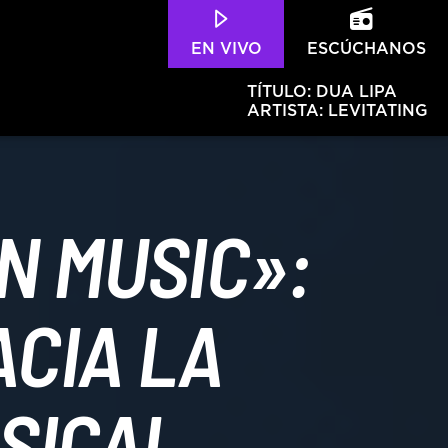
EN VIVO
ESCÚCHANOS
TÍTULO:
DUA LIPA
ARTISTA:
LEVITATING
N MUSIC»:
Hits – 96.5 FM
ACIA LA
SICAL