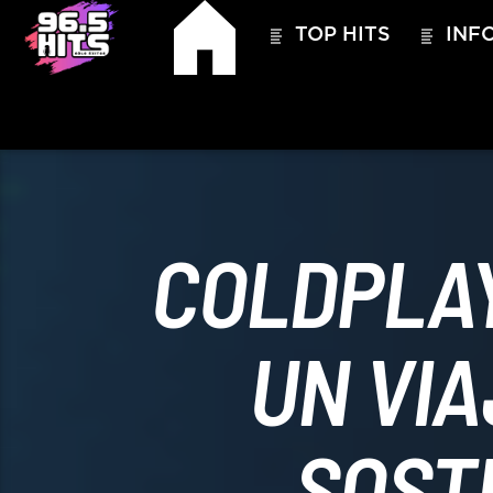
TOP HITS
INFO
COLDPLAY
UN VIA
HITS – 96.5 FM
HITS
SOST