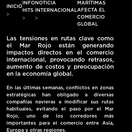
INFO
NOTICIA
MARÍTIMAS
INICIO
HITS – 96.5 FM
AFECTA EL
HITS
INTERNACIONAL
HITS
COMERCIO
GLOBAL
Las tensiones en rutas clave como
el Mar Rojo están generando
impactos directos en el comercio
internacional, provocando retrasos,
aumento de costos y preocupación
en la economía global.
En las últimas semanas, conflictos en zonas
estratégicas han obligado a diversas
compañías navieras a modificar sus rutas
habituales,
evitando el paso por el Mar
Rojo
, uno de los corredores más
Hits – 96.5 FM
importantes para el comercio entre Asia,
Europa y otras regiones.