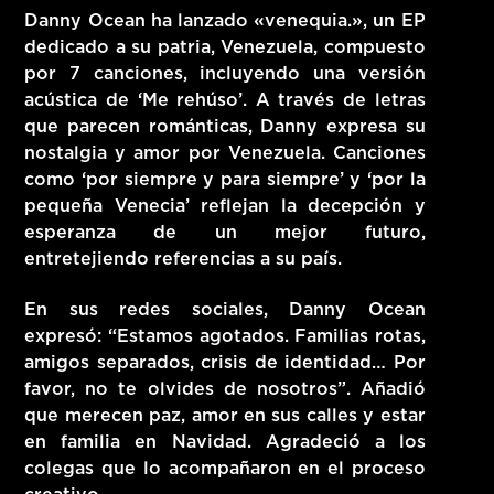
Danny Ocean ha lanzado «venequia.», un EP
HITS – 96.5 FM
dedicado a su patria, Venezuela, compuesto
HITS
por 7 canciones, incluyendo una versión
acústica de ‘Me rehúso’. A través de letras
que parecen románticas, Danny expresa su
nostalgia y amor por Venezuela. Canciones
como ‘por siempre y para siempre’ y ‘por la
pequeña Venecia’ reflejan la decepción y
esperanza de un mejor futuro,
entretejiendo referencias a su país.
En sus redes sociales, Danny Ocean
expresó: “Estamos agotados. Familias rotas,
amigos separados, crisis de identidad… Por
favor, no te olvides de nosotros”. Añadió
que merecen paz, amor en sus calles y estar
Hits – 96.5 FM
en familia en Navidad. Agradeció a los
colegas que lo acompañaron en el proceso