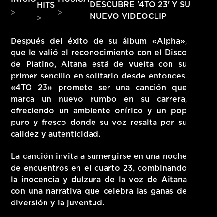
DESCUBRE '4TO 23' Y SU
HITS
HITS – 96.5 FM
NUEVO VIDEOCLIP
HITS
Después del éxito de su álbum «Alpha»,
que le valió el reconocimiento con el Disco
de Platino, Aitana está de vuelta con su
primer sencillo en solitario desde entonces.
«4TO 23» promete ser una canción que
marca un nuevo rumbo en su carrera,
ofreciendo un ambiente onírico y un pop
puro y fresco donde su voz resalta por su
calidez y autenticidad.
La canción invita a sumergirse en una noche
de encuentros en el cuarto 23, combinando
la inocencia y dulzura de la voz de Aitana
con una narrativa que celebra las ganas de
Hits – 96.5 FM
diversión y la juventud.