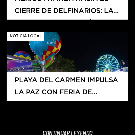
CIERRE DE DELFINARIOS: LA
NUEVA LEY AFECTARÍA A
QUINTANA ROO CON LA
NOTICIA LOCAL
PÉRDIDA DE MÁS DE 1,800
EMPLEOS
PLAYA DEL CARMEN IMPULSA
LA PAZ CON FERIA DE
DESARME VOLUNTARIO 2025
CONTINUAR LEYENDO