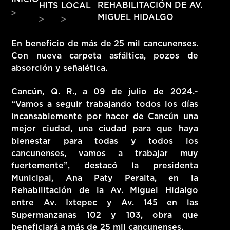
REHABILITACIÓN DE AV.
HITS
LOCAL
HITS – 96.5 FM
MIGUEL HIDALGO
HITS
En beneficio de más de 25 mil cancunenses.
Con nueva carpeta asfáltica, pozos de
absorción y señalética.
Cancún, Q. R., a 09 de julio de 2024.-
“Vamos a seguir trabajando todos los días
incansablemente por hacer de Cancún una
mejor ciudad, una ciudad para que haya
bienestar para todas y todos los
cancunenses, vamos a trabajar muy
fuertemente”, destacó la presidenta
Municipal, Ana Paty Peralta, en la
Rehabilitación de la Av. Miguel Hidalgo
entre Av. Ixtepec y Av. 145 en las
Hits – 96.5 FM
Supermanzanas 102 y 103, obra que
beneficiará a más de 25 mil cancunenses.