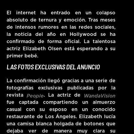
HITS – 96.5 FM
El internet ha entrado en un colapso
HITS
absoluto de ternura y emoción. Tras meses
de intensos rumores en las redes sociales,
la noticia del año en Hollywood se ha
confirmado de forma oficial. La talentosa
actriz
Elizabeth Olsen
está esperando a su
primer bebé.
LAS FOTOS EXCLUSIVAS DEL ANUNCIO
La confirmación llegó gracias a una serie de
fotografías exclusivas publicadas por la
revista
. La actriz de
People
WandaVision
fue captada compartiendo un almuerzo
casual con su esposo en un conocido
restaurante de Los Ángeles. Elizabeth lucía
Hits – 96.5 FM
una camisa blanca holgada de botones que
dejaba ver de manera muy clara su