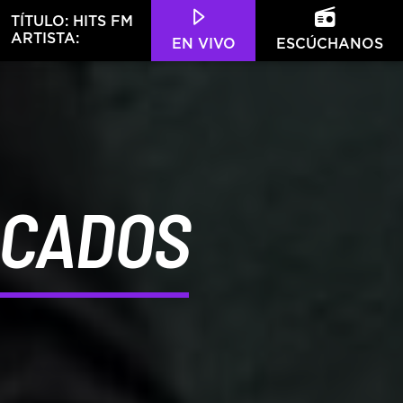
TÍTULO:
HITS FM
ARTISTA:
EN VIVO
ESCÚCHANOS
Hits – 96.5 FM
ACADOS