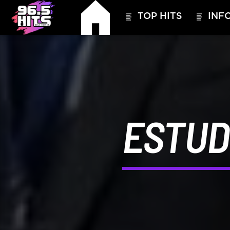
TOP HITS
INFO
ESTUD
HITS – 96.5 FM
HITS