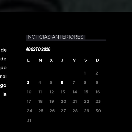
NOTICIAS ANTERIORES
AGOSTO 2026
 de
 de
L
M
X
J
V
S
D
ipo
1
2
nal
3
4
5
6
7
8
9
ego
10
11
12
13
14
15
16
 la
17
18
19
20
21
22
23
24
25
26
27
28
29
30
31