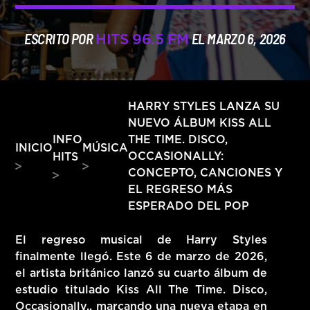
HITS – 96.5 FM
HITS
ESCRITO POR
EL MARZO 6, 2026
HITS 96.5 FM
HARRY STYLES LANZA SU
NUEVO ÁLBUM KISS ALL
INFO
THE TIME. DISCO,
INICIO
MÚSICA
OCCASIONALLY:
HITS
CONCEPTO, CANCIONES Y
EL REGRESO MÁS
ESPERADO DEL POP
El regreso musical de
Harry Styles
finalmente llegó. Este
6 de marzo de 2026
,
el artista británico lanzó su cuarto álbum de
Hits – 96.5 FM
estudio titulado
Kiss All The Time. Disco,
Occasionally.
, marcando una nueva etapa en