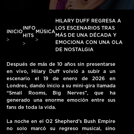
HITS – 96.5 FM
HITS
HILARY DUFF REGRESA A
INFO
LOS ESCENARIOS TRAS
INICIO
MÚSICA
MÁS DE UNA DÉCADA Y
HITS
EMOCIONA CON UNA OLA
DE NOSTALGIA
Después de
más de 10 años sin presentarse
en vivo
,
Hilary Duff
volvió a subir a un
escenario el
19 de enero de 2026
en
Londres
, dando inicio a su mini-gira llamada
“Small Rooms, Big Nerves”
, que ha
generado una enorme emoción entre sus
fans de toda la vida.
Hits – 96.5 FM
La noche en
el O2 Shepherd’s Bush Empire
no solo marcó su regreso musical, sino