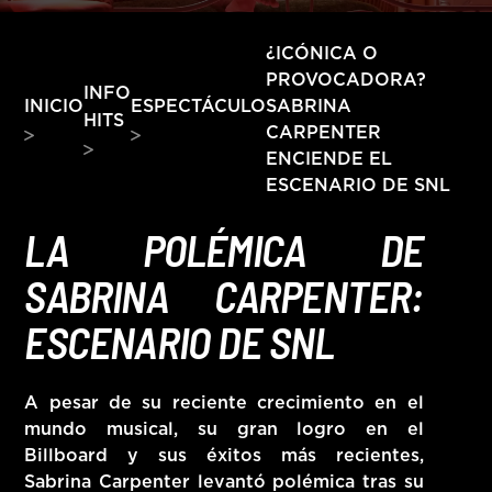
HITS – 96.5 FM
HITS
¿ICÓNICA O
PROVOCADORA?
INFO
SABRINA
INICIO
ESPECTÁCULO
HITS
CARPENTER
ENCIENDE EL
ESCENARIO DE SNL
LA POLÉMICA DE
SABRINA CARPENTER:
ESCENARIO DE SNL
A pesar de su reciente crecimiento en el
mundo musical, su gran logro en el
Hits – 96.5 FM
Billboard
y sus éxitos más recientes,
Sabrina Carpenter
levantó polémica tras su