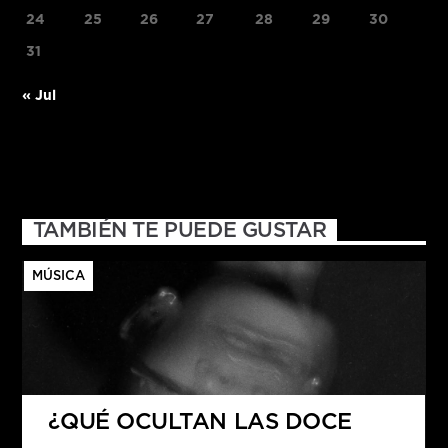
24
25
26
27
28
29
30
31
« Jul
TAMBIÉN TE PUEDE GUSTAR
MÚSICA
¿QUÉ OCULTAN LAS DOCE