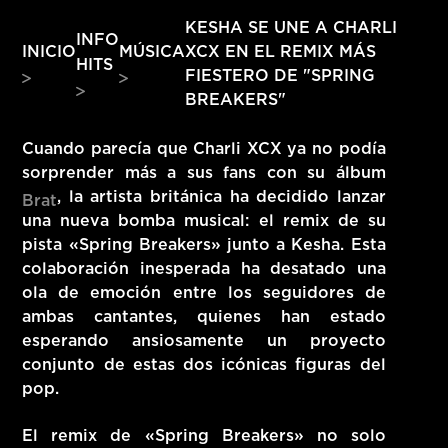
HITS – 96.5 FM
KESHA SE UNE A CHARLI
INFO
HITS
XCX EN EL REMIX MÁS
INICIO
MÚSICA
HITS
FIESTERO DE "SPRING
BREAKERS"
Cuando parecía que Charli XCX ya no podía
sorprender más a sus fans con su álbum
, la artista británica ha decidido lanzar
Brat
una nueva bomba musical: el remix de su
pista «Spring Breakers» junto a Kesha. Esta
colaboración inesperada ha desatado una
ola de emoción entre los seguidores de
ambas cantantes, quienes han estado
esperando ansiosamente un proyecto
conjunto de estas dos icónicas figuras del
pop.
Hits – 96.5 FM
El remix de «Spring Breakers» no solo