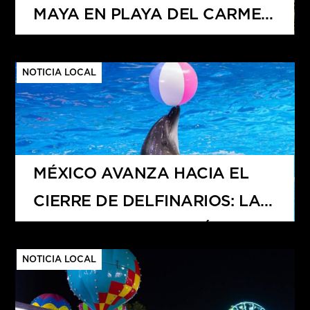
MAYA EN PLAYA DEL CARMEN
PROTESTAN POR FALTA DE
PAGO DE BONO PROMETIDO
NOTICIA LOCAL
MÉXICO AVANZA HACIA EL
CIERRE DE DELFINARIOS: LA
NUEVA LEY AFECTARÍA A
QUINTANA ROO CON LA
NOTICIA LOCAL
PÉRDIDA DE MÁS DE 1,800