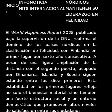
INFO
NOTICIA
NÓRDICOS
INICIO
HITS – 96.5 FM
MANTIENEN SU
HITS
INTERNACIONAL
HITS
LIDERAZGO EN
FELICIDAD
El
World Happiness Report
2025, publicado
bajo la supervisión de la ONU, reafirma el
dominio de los países nórdicos en la
clasificación de felicidad, con Finlandia en
primer lugar por sexto año consecutivo. A
pesar de una ligera ampliación de la
distancia con el segundo puesto, ocupado
por Dinamarca, Islandia y Suecia siguen
estando entre los diez primeros. Esta
estabilidad en los primeros lugares refleja
no solo el bienestar material, sino también
una fuerte estructura social y un entorno
Hits – 96.5 FM
democrático que promueven altos niveles
de satisfacción entre sus ciudadanos.