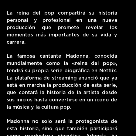
HITS – 96.5 FM
La reina del pop compartirá su historia
HITS
personal y profesional
en una nueva
producción que promete revelar los
momentos más importantes de su vida y
carrera.
La famosa cantante Madonna, conocida
mundialmente como la «reina del pop»,
tendrá su propia serie biográfica en Netflix.
La plataforma de streaming anunció que
ya
está en marcha la producción de esta serie
,
que contará la historia de la artista desde
sus inicios hasta convertirse en un ícono de
la música y la cultura pop.
Hits – 96.5 FM
Madonna no solo será la protagonista de
esta historia, sino que también participará
como productora ejecutiva. Además, ha