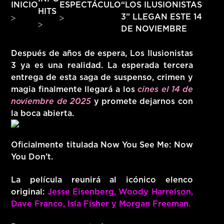
“LOS ILUSIONISTAS
INICIO
ESPECTÁCULO
HITS
HITS – 96.5 FM
3” LLEGAN ESTE 14
HITS
DE NOVIEMBRE
Después de años de espera, Los Ilusionistas
3 ya es una realidad. La esperada tercera
entrega de esta saga de suspenso, crimen y
magia finalmente llegará a los
cines el 14 de
noviembre de 2025
y promete dejarnos con
la boca abierta.
Oficialmente titulada
Now You See Me: Now
You Don’t.
La película reunirá al icónico elenco
original:
Jesse Eisenberg, Woody Harrelson,
Hits – 96.5 FM
Dave Franco, Isla Fisher y Morgan Freeman.