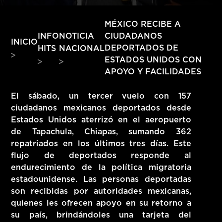
HITS – 96.5 FM
HITS
MÉXICO RECIBE A
INFO
NOTICIA
CIUDADANOS
INICIO
DEPORTADOS DE
HITS
NACIONAL
ESTADOS UNIDOS CON
APOYO Y FACILIDADES
El sábado, un tercer vuelo con 157
ciudadanos mexicanos deportados desde
Estados Unidos aterrizó en el aeropuerto
de Tapachula, Chiapas, sumando 362
repatriados en los últimos tres días. Este
flujo de deportados responde al
endurecimiento de la política migratoria
estadounidense. Las personas deportadas
son recibidas por autoridades mexicanas,
Hits – 96.5 FM
quienes les ofrecen apoyo en su retorno a
su país, brindándoles una tarjeta del