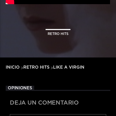
HITS – 96.5 FM
HITS
RETRO HITS
LIKE A VIRGIN
INICIO
RETRO HITS
OPINIONES
DEJA UN COMENTARIO
Hits – 96.5 FM