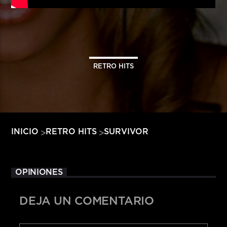
HITS – 96.5 FM
HITS
RETRO HITS
SURVIVOR
INICIO
RETRO HITS
OPINIONES
DEJA UN COMENTARIO
Hits – 96.5 FM