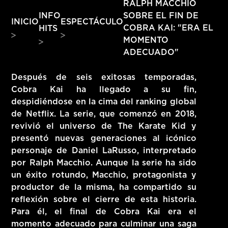
RALPH MACCHIO
HITS – 96.5 FM
INFO
SOBRE EL FIN DE
INICIO
ESPECTÁCULO
HITS
COBRA KAI: "ERA EL
HITS
MOMENTO
ADECUADO"
Después de seis exitosas temporadas,
Cobra Kai ha llegado a su fin,
despidiéndose en la cima del ranking global
de Netflix. La serie, que comenzó en 2018,
revivió el universo de The Karate Kid y
presentó nuevas generaciones al icónico
personaje de Daniel LaRusso, interpretado
por Ralph Macchio. Aunque la serie ha sido
un éxito rotundo, Macchio, protagonista y
productor de la misma, ha compartido su
reflexión sobre el cierre de esta historia.
Hits – 96.5 FM
Para él, el final de Cobra Kai era el
momento adecuado para culminar una saga