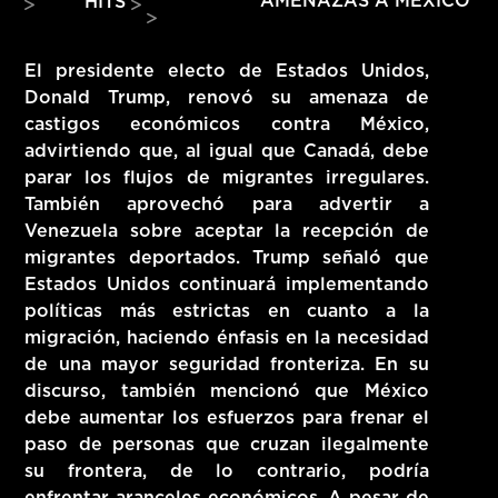
AMENAZAS A MÉXICO
HITS
HITS – 96.5 FM
HITS
El presidente electo de Estados Unidos,
Donald Trump, renovó su amenaza de
castigos económicos contra México,
advirtiendo que, al igual que Canadá, debe
parar los flujos de migrantes irregulares.
También aprovechó para advertir a
Venezuela sobre aceptar la recepción de
migrantes deportados. Trump señaló que
Estados Unidos continuará implementando
políticas más estrictas en cuanto a la
migración, haciendo énfasis en la necesidad
de una mayor seguridad fronteriza. En su
discurso, también mencionó que México
debe aumentar los esfuerzos para frenar el
Hits – 96.5 FM
paso de personas que cruzan ilegalmente
su frontera, de lo contrario, podría
enfrentar aranceles económicos. A pesar de