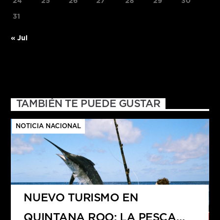
24
25
26
27
28
29
30
31
« Jul
TAMBIÉN TE PUEDE GUSTAR
NOTICIA NACIONAL
NUEVO TURISMO EN
QUINTANA ROO: LA PESCA