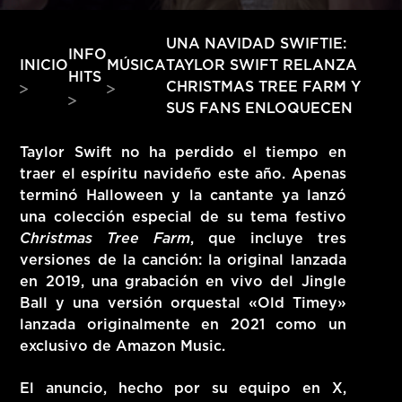
HITS – 96.5 FM
HITS
UNA NAVIDAD SWIFTIE:
INFO
TAYLOR SWIFT RELANZA
INICIO
MÚSICA
HITS
CHRISTMAS TREE FARM Y
SUS FANS ENLOQUECEN
Taylor Swift no ha perdido el tiempo en
traer el espíritu navideño este año. Apenas
terminó Halloween y la cantante ya lanzó
una colección especial de su tema festivo
Christmas Tree Farm
, que incluye tres
versiones de la canción: la original lanzada
en 2019, una grabación en vivo del Jingle
Ball y una versión orquestal «Old Timey»
lanzada originalmente en 2021 como un
exclusivo de Amazon Music.
Hits – 96.5 FM
El anuncio, hecho por su equipo en X,