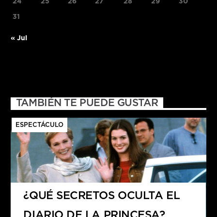
24
25
26
27
28
29
30
31
« Jul
TAMBIÉN TE PUEDE GUSTAR
ESPECTÁCULO
¿QUÉ SECRETOS OCULTA EL
DIARIO DE LA PRINCESA?