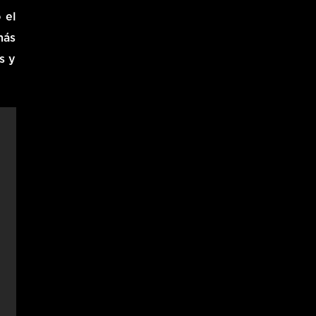
 el
más
s y