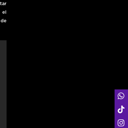
tar
 el
 de