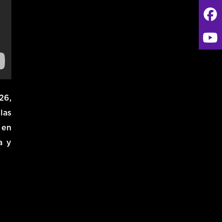
026
,
las
 en
a y