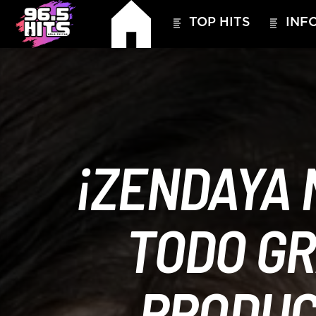
TOP HITS
INFO
¡ZENDAYA 
HITS – 96.5 FM
HITS
TODO G
PRODUC