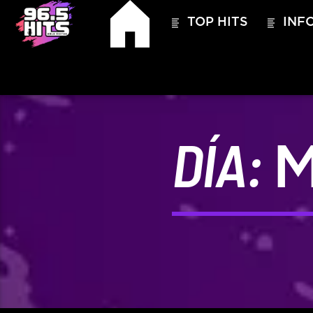
TOP HITS
INFO
DÍA:
M
HITS – 96.5 FM
HITS