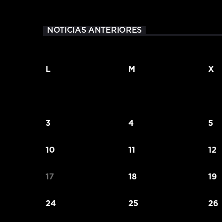
NOTICIAS ANTERIORES
L
M
X
3
4
5
10
11
12
17
18
19
24
25
26