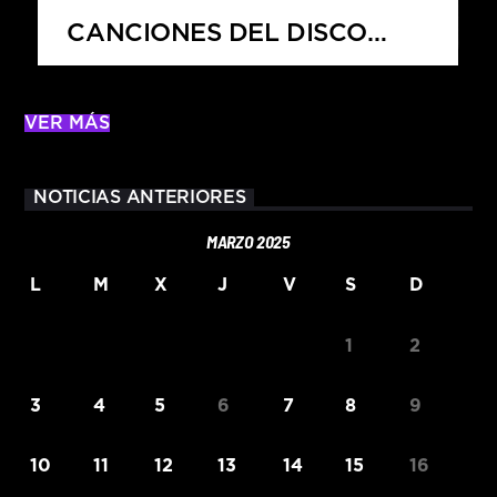
CANCIONES DEL DISCO
PETAL?
VER MÁS
NOTICIAS ANTERIORES
MARZO 2025
L
M
X
J
V
S
D
1
2
3
4
5
6
7
8
9
10
11
12
13
14
15
16