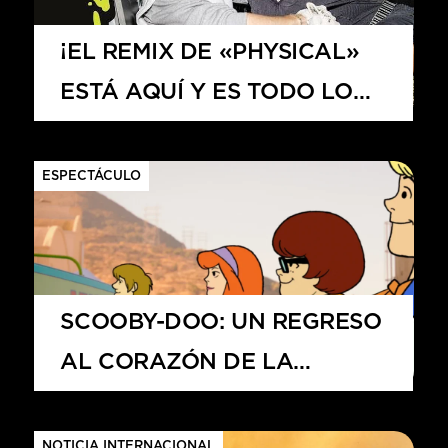
HITS – 96.5 FM
HITS
¡EL REMIX DE «PHYSICAL»
ESTÁ AQUÍ Y ES TODO LO
QUE NECESITAMOS!
ESPECTÁCULO
SCOOBY-DOO: UN REGRESO
AL CORAZÓN DE LA
Hits – 96.5 FM
NOSTALGIA
NOTICIA INTERNACIONAL