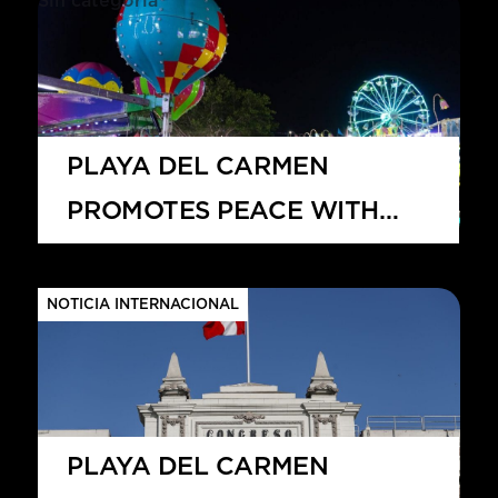
ENTREGARÁ CARTA EN EL
Sin categoría
VATICANO
PLAYA DEL CARMEN
PROMOTES PEACE WITH
2025 VOLUNTARY
DISARMAMENT FAIR
NOTICIA INTERNACIONAL
PLAYA DEL CARMEN