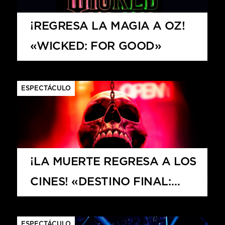
HITS – 96.5 FM
HITS
¡REGRESA LA MAGIA A OZ!
«WICKED: FOR GOOD»
ESPECTÁCULO
¡LA MUERTE REGRESA A LOS
CINES! «DESTINO FINAL:
Hits – 96.5 FM
LAZOS DE SANGRE»
ESPECTÁCULO