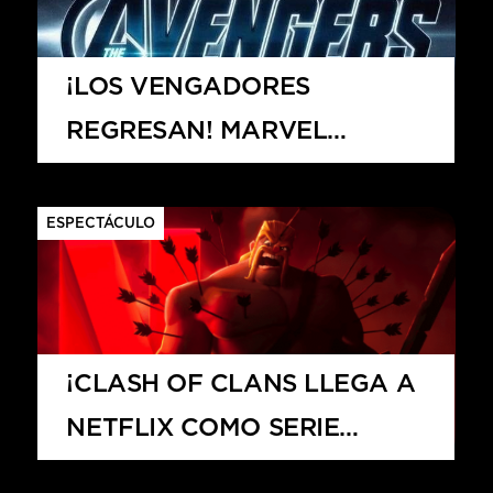
¡LOS VENGADORES
REGRESAN! MARVEL
CONFIRMA LAS FECHAS DE
“AVENGERS 5” Y “AVENGERS:
ESPECTÁCULO
SECRET WARS” PARA
CERRAR LA SAGA DEL
MULTIVERSO
¡CLASH OF CLANS LLEGA A
NETFLIX COMO SERIE
ANIMADA!