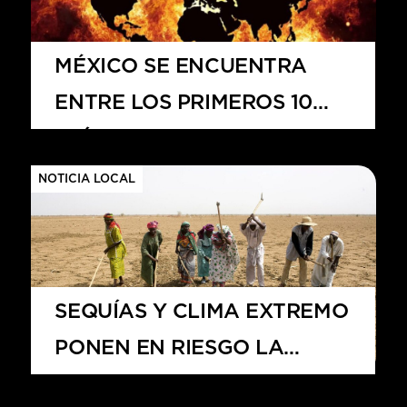
HITS – 96.5 FM
HITS
MÉXICO SE ENCUENTRA
ENTRE LOS PRIMEROS 10
PAÍSES AFECTADOS EN LA
PERDIDA DE BOSQUES
NOTICIA LOCAL
TROPICALES A NIVEL
MUNDIAL.
SEQUÍAS Y CLIMA EXTREMO
PONEN EN RIESGO LA
Hits – 96.5 FM
AGRICULTURA EN LA ZONA