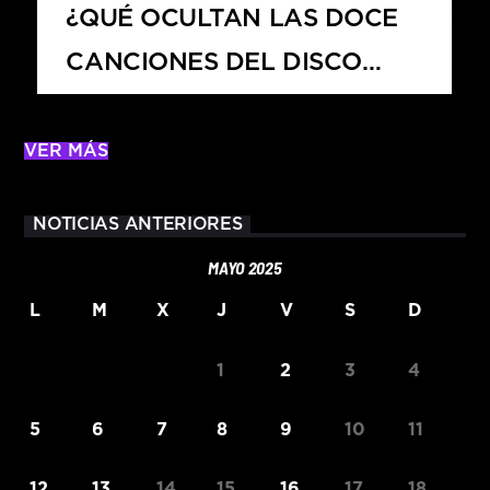
¿QUÉ OCULTAN LAS DOCE
CANCIONES DEL DISCO
PETAL?
VER MÁS
NOTICIAS ANTERIORES
MAYO 2025
L
M
X
J
V
S
D
1
2
3
4
5
6
7
8
9
10
11
12
13
14
15
16
17
18