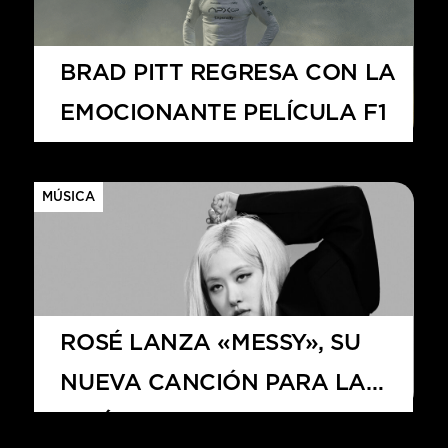
HITS – 96.5 FM
HITS
BRAD PITT REGRESA CON LA
EMOCIONANTE PELÍCULA F1
MÚSICA
ROSÉ LANZA «MESSY», SU
NUEVA CANCIÓN PARA LA
Hits – 96.5 FM
PELÍCULA «F1»