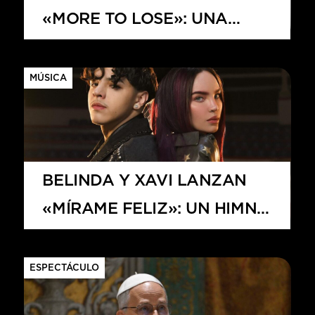
«MORE TO LOSE»: UNA
BALADA DESGARRADORA
QUE ANTICIPA SU ÁLBUM
MÚSICA
VISUAL «SOMETHING
BEAUTIFUL»
BELINDA Y XAVI LANZAN
«MÍRAME FELIZ»: UN HIMNO
DE DESAMOR AL RITMO DE
CORRIDO TUMBADO
ESPECTÁCULO