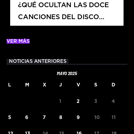
¿QUÉ OCULTAN LAS DOCE
CANCIONES DEL DISCO
PETAL?
VER MÁS
NOTICIAS ANTERIORES
MAYO 2025
L
M
X
J
V
S
D
1
2
3
4
5
6
7
8
9
10
11
12
13
14
15
16
17
18