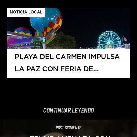
QUINTANA ROO CON LA
NOTICIA LOCAL
PÉRDIDA DE MÁS DE 1,800
EMPLEOS
PLAYA DEL CARMEN IMPULSA
LA PAZ CON FERIA DE
DESARME VOLUNTARIO 2025
CONTINUAR LEYENDO
POST SIGUIENTE