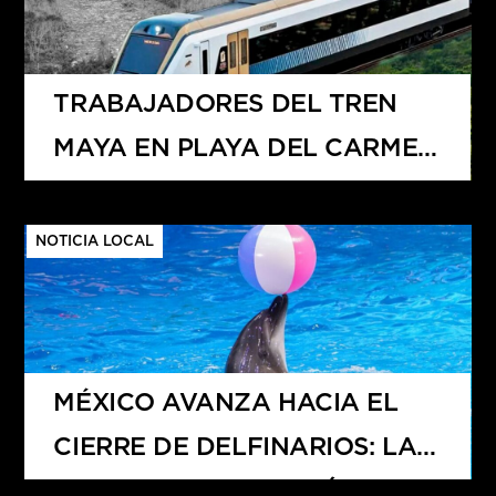
TRABAJADORES DEL TREN
MAYA EN PLAYA DEL CARMEN
PROTESTAN POR FALTA DE
PAGO DE BONO PROMETIDO
NOTICIA LOCAL
MÉXICO AVANZA HACIA EL
CIERRE DE DELFINARIOS: LA
NUEVA LEY AFECTARÍA A