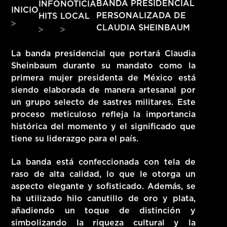
INFO
NOTICIA
BANDA PRESIDENCIAL
INICIO
HITS – 96.5 FM
PERSONALIZADA DE
HITS
LOCAL
HITS
CLAUDIA SHEINBAUM
La banda presidencial que portará Claudia
Sheinbaum durante su mandato como la
primera mujer presidenta de México está
siendo elaborada de manera artesanal por
un grupo selecto de sastres militares. Este
proceso meticuloso refleja la importancia
histórica del momento y el significado que
tiene su liderazgo para el país.
La banda está confeccionada con tela de
raso de alta calidad, lo que le otorga un
aspecto elegante y sofisticado. Además, se
ha utilizado hilo canutillo de oro y plata,
Hits – 96.5 FM
añadiendo un toque de distinción y
simbolizando la riqueza cultural y la