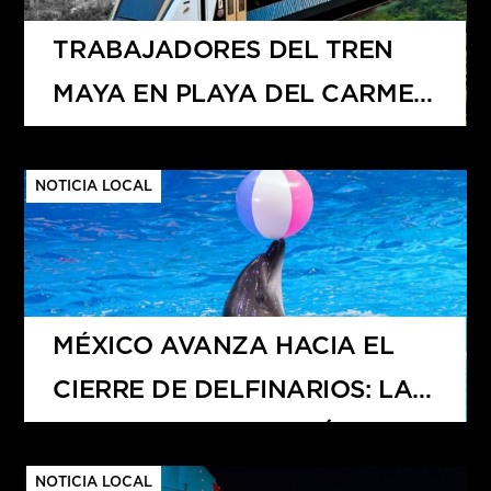
TRABAJADORES DEL TREN
MAYA EN PLAYA DEL CARMEN
PROTESTAN POR FALTA DE
PAGO DE BONO PROMETIDO
NOTICIA LOCAL
MÉXICO AVANZA HACIA EL
CIERRE DE DELFINARIOS: LA
NUEVA LEY AFECTARÍA A
QUINTANA ROO CON LA
NOTICIA LOCAL