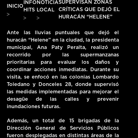
INFO
NOTICIA
SUPERVISAN ZONAS
INICIO
HITS – 96.5 FM
CRÍTICAS QUE DEJÓ EL
HITS
LOCAL
HITS
HURACÁN “HELENE”
Ante las lluvias puntuales que dejó el
huracán “Helene” en la ciudad, la presidenta
municipal, Ana Paty Peralta, realizó un
recorrido por las supermanzanas
prioritarias para evaluar los daños y
coordinar acciones inmediatas. Durante su
visita, se enfocó en las colonias Lombardo
Toledano y Donceles 28, donde supervisó
las medidas implementadas para mejorar el
desagüe de las calles y prevenir
inundaciones futuras.
Además, un total de 15 brigadas de la
Hits – 96.5 FM
Dirección General de Servicios Públicos
fueron desplegadas en distintas áreas de la