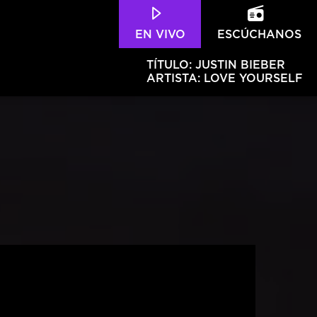
EN VIVO
ESCÚCHANOS
TÍTULO:
JUSTIN BIEBER
ARTISTA:
LOVE YOURSELF
Hits – 96.5 FM