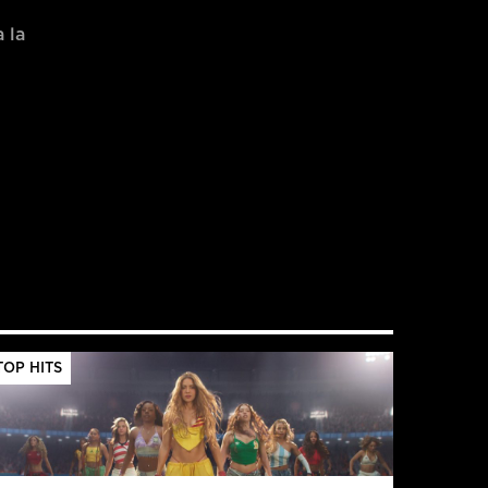
 la
TOP HITS