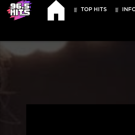
TOP HITS
INFO
HITS – 96.5 FM
HITS