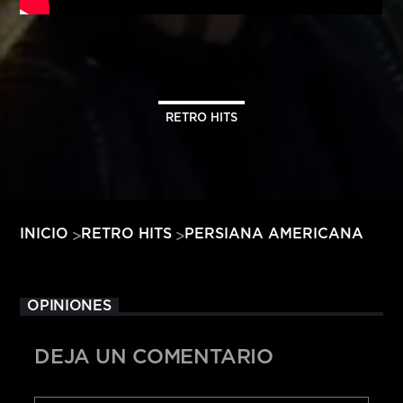
HITS – 96.5 FM
HITS
RETRO HITS
PERSIANA AMERICANA
INICIO
RETRO HITS
OPINIONES
DEJA UN COMENTARIO
Hits – 96.5 FM